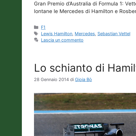
Gran Premio d’Australia di Formula 1: Vet
lontane le Mercedes di Hamilton e Rosber
Categorie
F1
Tag
Lewis Hamilton
,
Mercedes
,
Sebastian Vettel
Lascia un commento
Lo schianto di Hamil
28 Gennaio 2014
di
Gioia Bò