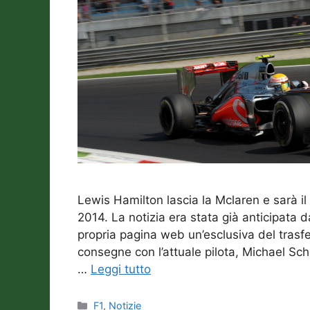
Lewis Hamilton lascia la Mclaren e sarà i
2014. La notizia era stata già anticipata d
propria pagina web un’esclusiva del trasf
consegne con l’attuale pilota, Michael S
…
Leggi tutto
Categorie
F1
,
Notizie