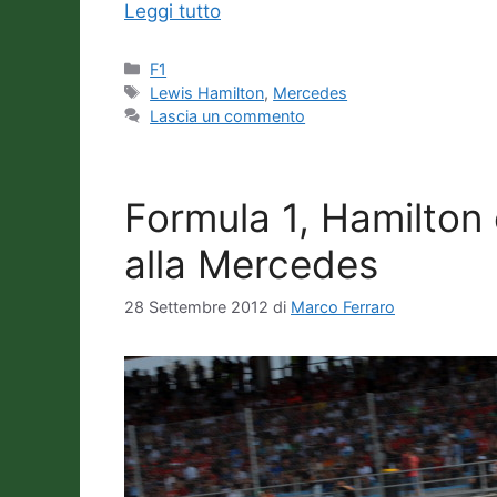
Leggi tutto
Categorie
F1
Tag
Lewis Hamilton
,
Mercedes
Lascia un commento
Formula 1, Hamilton
alla Mercedes
28 Settembre 2012
di
Marco Ferraro