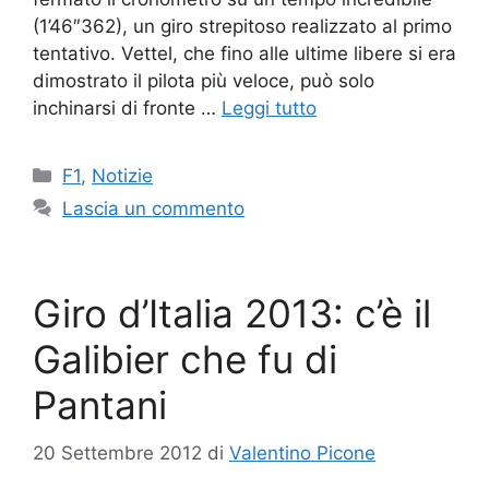
(1’46″362), un giro strepitoso realizzato al primo
tentativo. Vettel, che fino alle ultime libere si era
dimostrato il pilota più veloce, può solo
inchinarsi di fronte …
Leggi tutto
Categorie
F1
,
Notizie
Lascia un commento
Giro d’Italia 2013: c’è il
Galibier che fu di
Pantani
20 Settembre 2012
di
Valentino Picone