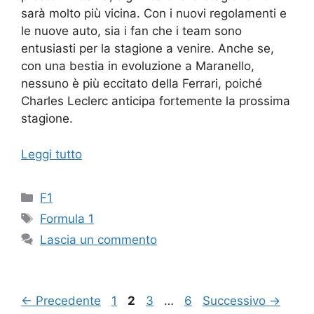
sarà molto più vicina. Con i nuovi regolamenti e
le nuove auto, sia i fan che i team sono
entusiasti per la stagione a venire. Anche se,
con una bestia in evoluzione a Maranello,
nessuno è più eccitato della Ferrari, poiché
Charles Leclerc anticipa fortemente la prossima
stagione.
Leggi tutto
Categorie
F1
Tag
Formula 1
Lascia un commento
Pagina
Pagina
Pagina
Pagina
←
Precedente
1
2
3
…
6
Successivo
→